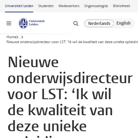
Ga naar hoofdinhoud
Universiteit Leiden
Studenten
Medewerkers
Organisatiegids
Bibliotheek
Menu
Home
...
Nieuwe onderwijsdirecteur voor LST: ‘Ik wil de kwaliteit van deze unieke opleid
Nieuwe
onderwijsdirecteur
voor LST: ‘Ik wil
de kwaliteit van
deze unieke