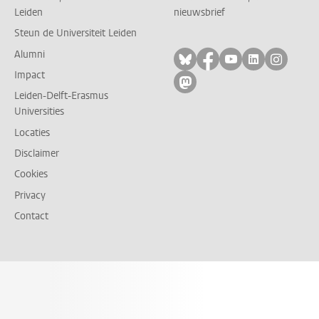
Leiden
nieuwsbrief
Steun de Universiteit Leiden
Alumni
Volg ons op bluesky
Volg ons op facebo
Volg ons op yo
Volg ons op
Volg on
Impact
Volg ons op mastodon
Leiden-Delft-Erasmus
Universities
Locaties
Disclaimer
Cookies
Privacy
Contact