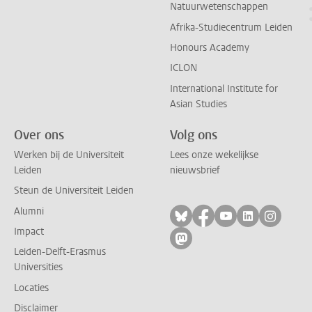
Natuurwetenschappen
Afrika-Studiecentrum Leiden
Honours Academy
ICLON
International Institute for
Asian Studies
Over ons
Volg ons
Werken bij de Universiteit
Lees onze wekelijkse
Leiden
nieuwsbrief
Steun de Universiteit Leiden
Alumni
Volg ons op bluesky
Volg ons op facebo
Volg ons op yo
Volg ons op
Volg on
Impact
Volg ons op mastodon
Leiden-Delft-Erasmus
Universities
Locaties
Disclaimer