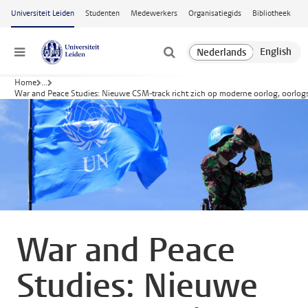
Ga naar hoofdinhoud
Universiteit Leiden
Studenten
Medewerkers
Organisatiegids
Bibliotheek
Menu
Home
...
War and Peace Studies: Nieuwe CSM-track richt zich op moderne oorlog, oorlo
War and Peace
Studies: Nieuwe