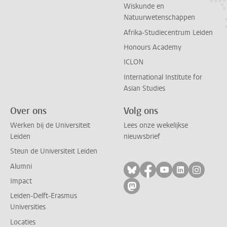
Wiskunde en
Natuurwetenschappen
Afrika-Studiecentrum Leiden
Honours Academy
ICLON
International Institute for
Asian Studies
Over ons
Volg ons
Werken bij de Universiteit
Lees onze wekelijkse
Leiden
nieuwsbrief
Steun de Universiteit Leiden
Alumni
Volg ons op bluesky
Volg ons op facebo
Volg ons op yo
Volg ons op
Volg on
Impact
Volg ons op mastodon
Leiden-Delft-Erasmus
Universities
Locaties