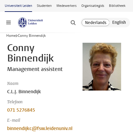
Ga naar hoofdinhoud
Universiteit Leiden
Studenten
Medewerkers
Organisatiegids
Bibliotheek
Menu
Home
Conny Binnendijk
Conny
Binnendijk
Management assistent
Naam
C.L.J. Binnendijk
Telefoon
071 5276845
E-mail
binnendijkc@fsw.leidenuniv.nl