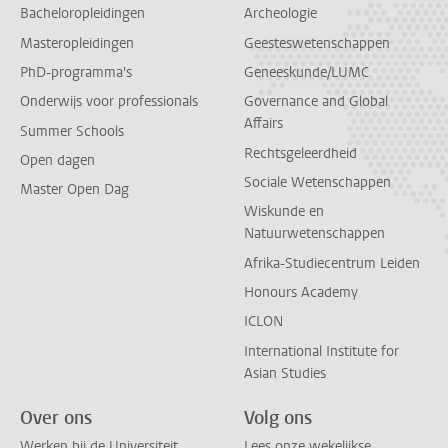
Bacheloropleidingen
Archeologie
Masteropleidingen
Geesteswetenschappen
PhD-programma's
Geneeskunde/LUMC
Onderwijs voor professionals
Governance and Global
Affairs
Summer Schools
Rechtsgeleerdheid
Open dagen
Sociale Wetenschappen
Master Open Dag
Wiskunde en
Natuurwetenschappen
Afrika-Studiecentrum Leiden
Honours Academy
ICLON
International Institute for
Asian Studies
Over ons
Volg ons
Werken bij de Universiteit
Lees onze wekelijkse