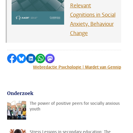
Relevant
Cognitions in Social
Anxiety, Behaviour
Change
Delen op Facebook
Delen via Bluesky
Delen op LinkedIn
Delen via WhatsApp
Delen via Mastodon
Webredactie Psychologie | Mardet van Gennip
Onderzoek
The power of positive peers for socially anxious
youth
Stress Lessons in secondary education: The