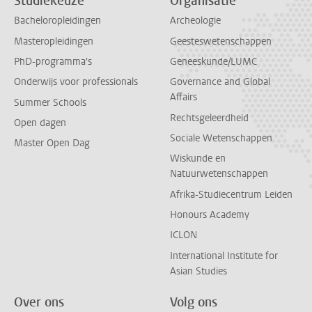
Studiekeuze
Organisatie
Bacheloropleidingen
Archeologie
Masteropleidingen
Geesteswetenschappen
PhD-programma's
Geneeskunde/LUMC
Onderwijs voor professionals
Governance and Global
Affairs
Summer Schools
Rechtsgeleerdheid
Open dagen
Sociale Wetenschappen
Master Open Dag
Wiskunde en
Natuurwetenschappen
Afrika-Studiecentrum Leiden
Honours Academy
ICLON
International Institute for
Asian Studies
Over ons
Volg ons