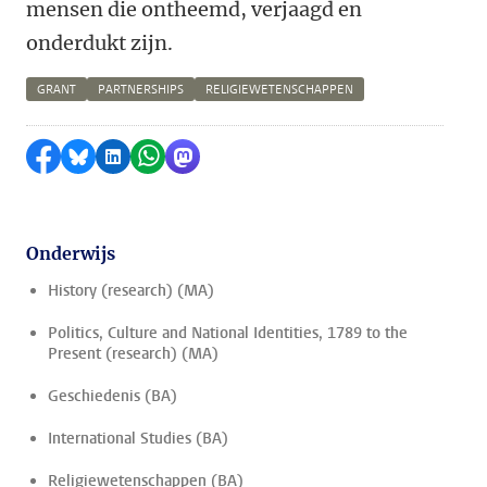
mensen die ontheemd, verjaagd en
onderdukt zijn.
GRANT
PARTNERSHIPS
RELIGIEWETENSCHAPPEN
Delen op Facebook
Delen via Bluesky
Delen op LinkedIn
Delen via WhatsApp
Delen via Mastodon
Onderwijs
History (research) (MA)
Politics, Culture and National Identities, 1789 to the
Present (research) (MA)
Geschiedenis (BA)
International Studies (BA)
Religiewetenschappen (BA)