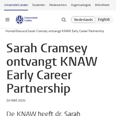
Ga naar hoofdinhoud
Universiteit Leiden
Studenten
Medewerkers
Organisatiegids
Bibliotheek
Menu
Home
Nieuws
Sarah Cramsey ontvangt KNAW Early Career Partnership
Sarah Cramsey
ontvangt KNAW
Early Career
Partnership
20 mei 2021
De KNAW heeft dr. Sarah