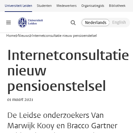
Ga naar hoofdinhoud
Universiteit Leiden
Studenten
Medewerkers
Organisatiegids
Bibliotheek
Menu
Home
Nieuws
Internetconsultatie nieuw pensioenstelsel
Internetconsultatie
nieuw
pensioenstelsel
01 maart 2021
De Leidse onderzoekers Van
Marwijk Kooy en Bracco Gartner