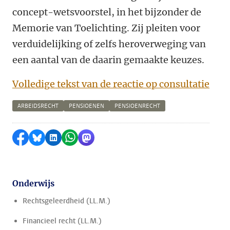
concept-wetsvoorstel, in het bijzonder de
Memorie van Toelichting. Zij pleiten voor
verduidelijking of zelfs heroverweging van
een aantal van de daarin gemaakte keuzes.
Volledige tekst van de reactie op consultatie
ARBEIDSRECHT
PENSIOENEN
PENSIOENRECHT
Delen op Facebook
Delen via Bluesky
Delen op LinkedIn
Delen via WhatsApp
Delen via Mastodon
Onderwijs
Rechtsgeleerdheid (LL.M.)
Financieel recht (LL.M.)