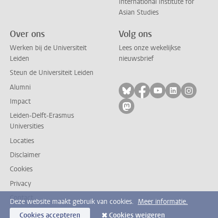
International Institute for
Asian Studies
Over ons
Volg ons
Werken bij de Universiteit
Lees onze wekelijkse
Leiden
nieuwsbrief
Steun de Universiteit Leiden
Alumni
Volg ons op bluesky
Volg ons op facebo
Volg ons op yo
Volg ons op
Volg on
Impact
Volg ons op mastodon
Leiden-Delft-Erasmus
Universities
Locaties
Disclaimer
Cookies
Privacy
Contact
Deze website maakt gebruik van cookies.
Meer informatie.
Cookies accepteren
Cookies weigeren