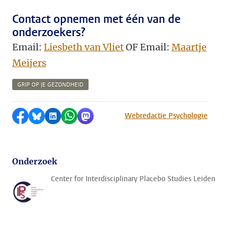
Contact opnemen met één van de
onderzoekers?
Email:
Liesbeth van Vliet
OF Email:
Maartje
Meijers
GRIP OP JE GEZONDHEID
Delen op Facebook
Delen via Bluesky
Delen op LinkedIn
Delen via WhatsApp
Delen via Mastodon
Webredactie Psychologie
Onderzoek
Center for Interdisciplinary Placebo Studies Leiden