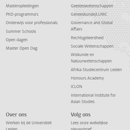
Masteropleidingen
Geesteswetenschappen
PhD-programma's
Geneeskunde/LUMC
Onderwijs voor professionals
Governance and Global
Affairs
Summer Schools
Rechtsgeleerdheid
Open dagen
Sociale Wetenschappen
Master Open Dag
Wiskunde en
Natuurwetenschappen
Afrika-Studiecentrum Leiden
Honours Academy
ICLON
International Institute for
Asian Studies
Over ons
Volg ons
Werken bij de Universiteit
Lees onze wekelijkse
Leiden
nieuwsbrief