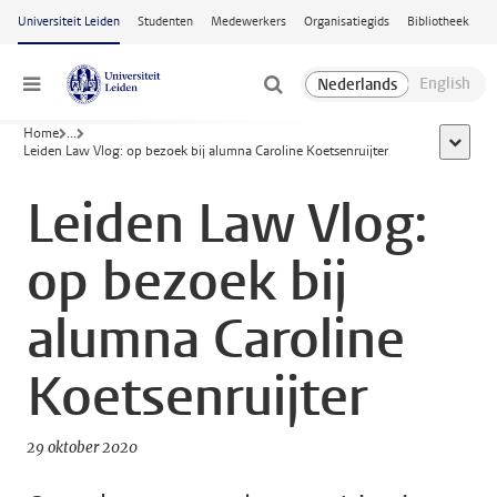
Ga naar hoofdinhoud
Universiteit Leiden
Studenten
Medewerkers
Organisatiegids
Bibliotheek
Menu
Home
...
toon all
Leiden Law Vlog: op bezoek bij alumna Caroline Koetsenruijter
Leiden Law Vlog:
op bezoek bij
alumna Caroline
Koetsenruijter
29 oktober 2020