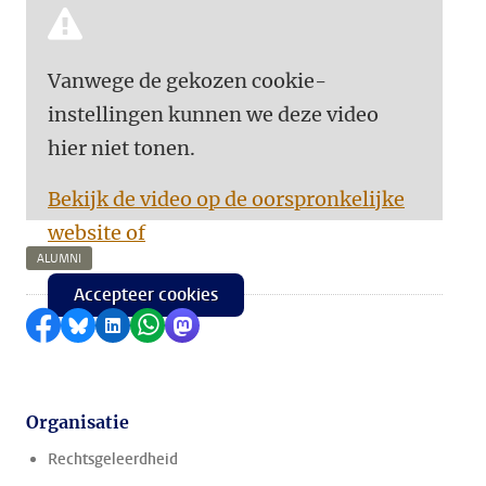
Vanwege de gekozen cookie-
instellingen kunnen we deze video
hier niet tonen.
Bekijk de video op de oorspronkelijke
website of
ALUMNI
Accepteer cookies
Delen op Facebook
Delen via Bluesky
Delen op LinkedIn
Delen via WhatsApp
Delen via Mastodon
Organisatie
Rechtsgeleerdheid