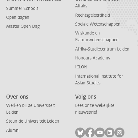
Affairs
Summer Schools
Rechtsgeleerdheid
Open dagen
Sociale Wetenschappen
Master Open Dag
Wiskunde en
Natuurwetenschappen
Afrika-Studiecentrum Leiden
Honours Academy
ICLON
International Institute for
Asian Studies
Over ons
Volg ons
Werken bij de Universiteit
Lees onze wekelijkse
Leiden
nieuwsbrief
Steun de Universiteit Leiden
Alumni
Volg ons op bluesky
Volg ons op facebo
Volg ons op yo
Volg ons op
Volg on