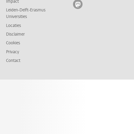
Impact
Volg ons op mastodon
Leiden-Delft-Erasmus
Universities
Locaties
Disclaimer
Cookies
Privacy
Contact