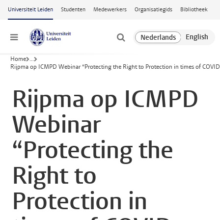
Ga naar hoofdinhoud
Universiteit Leiden
Studenten
Medewerkers
Organisatiegids
Bibliotheek
Menu
Home
...
Rijpma op ICMPD Webinar “Protecting the Right to Protection in times of COVI
Rijpma op ICMPD
Webinar
“Protecting the
Right to
Protection in