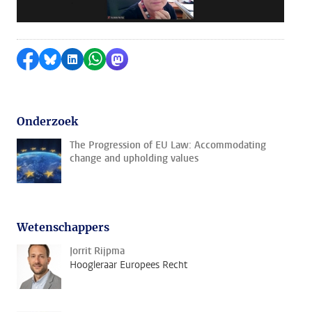
Delen op Facebook
Delen via Bluesky
Delen op LinkedIn
Delen via WhatsApp
Delen via Mastodon
Onderzoek
The Progression of EU Law: Accommodating
change and upholding values
Wetenschappers
Jorrit Rijpma
Hoogleraar Europees Recht