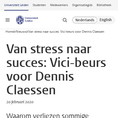
Ga naar hoofdinhoud
Universiteit Leiden
Studenten
Medewerkers
Organisatiegids
Bibliotheek
Menu
Home
Nieuws
Van stress naar succes: Vici-beurs voor Dennis Claessen
Van stress naar
succes: Vici-beurs
voor Dennis
Claessen
20 februari 2020
Waarom verliezen sommige