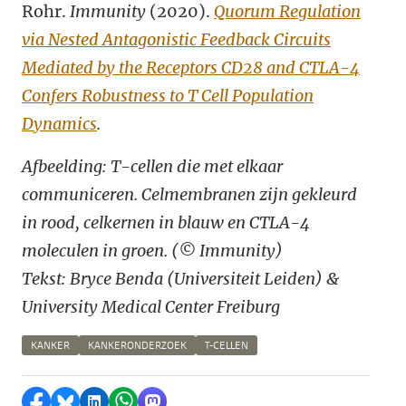
Rohr.
Immunity
(2020).
Quorum Regulation
via Nested Antagonistic Feedback Circuits
Mediated by the Receptors CD28 and CTLA-4
Confers Robustness to T Cell Population
Dynamics
.
Afbeelding: T-cellen die met elkaar
communiceren. Celmembranen zijn gekleurd
in rood, celkernen in blauw en CTLA-4
moleculen in groen. (© Immunity)
Tekst: Bryce Benda (Universiteit Leiden) &
University Medical Center Freiburg
KANKER
KANKERONDERZOEK
T-CELLEN
Delen op Facebook
Delen via Bluesky
Delen op LinkedIn
Delen via WhatsApp
Delen via Mastodon