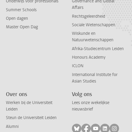
Onderwijs voor professionals
Governance and Global
Affairs
Summer Schools
Rechtsgeleerdheid
Open dagen
Sociale Wetenschappen
Master Open Dag
Wiskunde en
Natuurwetenschappen
Afrika-Studiecentrum Leiden
Honours Academy
ICLON
International Institute for
Asian Studies
Over ons
Volg ons
Werken bij de Universiteit
Lees onze wekelijkse
Leiden
nieuwsbrief
Steun de Universiteit Leiden
Alumni
Volg ons op bluesky
Volg ons op facebo
Volg ons op yo
Volg ons op
Volg on