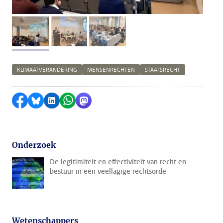
afbeelding 1
afbeelding 2
afbeelding 3
KLIMAATVERANDERING
MENSENRECHTEN
STAATSRECHT
Delen op Facebook
Delen via Bluesky
Delen op LinkedIn
Delen via WhatsApp
Delen via Mastodon
Onderzoek
De legitimiteit en effectiviteit van recht en
bestuur in een veellagige rechtsorde
Wetenschappers