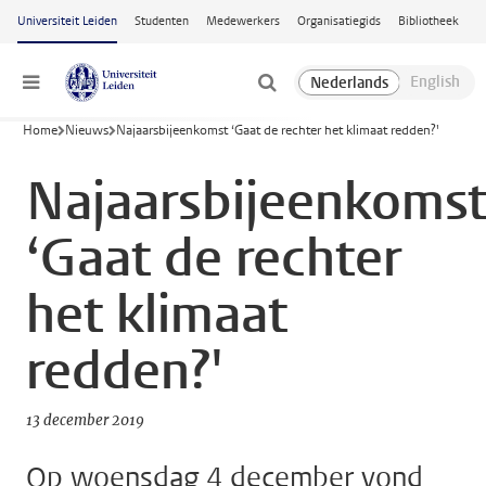
Ga naar hoofdinhoud
Universiteit Leiden
Studenten
Medewerkers
Organisatiegids
Bibliotheek
Menu
Home
Nieuws
Najaarsbijeenkomst ‘Gaat de rechter het klimaat redden?'
Najaarsbijeenkoms
‘Gaat de rechter
het klimaat
redden?'
13 december 2019
Op woensdag 4 december vond