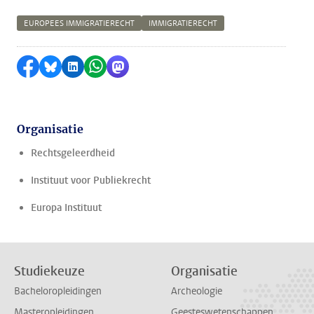
EUROPEES IMMIGRATIERECHT
IMMIGRATIERECHT
Delen op Facebook
Delen via Bluesky
Delen op LinkedIn
Delen via WhatsApp
Delen via Mastodon
Organisatie
Rechtsgeleerdheid
Instituut voor Publiekrecht
Europa Instituut
Studiekeuze
Organisatie
Bacheloropleidingen
Archeologie
Masteropleidingen
Geesteswetenschappen