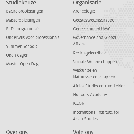
Studiekeuze
Organisatie
Bacheloropleidingen
Archeologie
Masteropleidingen
Geesteswetenschappen
PhD-programma's
Geneeskunde/LUMC
Onderwijs voor professionals
Governance and Global
Affairs
Summer Schools
Rechtsgeleerdheid
Open dagen
Sociale Wetenschappen
Master Open Dag
Wiskunde en
Natuurwetenschappen
Afrika-Studiecentrum Leiden
Honours Academy
ICLON
International Institute for
Asian Studies
Over ons
Volg ons