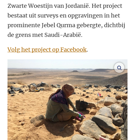
Zwarte Woestijn van Jordanië. Het project
bestaat uit surveys en opgravingen in het
prominente Jebel Qurma gebergte, dichtbij
de grens met Saudi-Arabië.
Volg het project op Facebook
.
vergroo