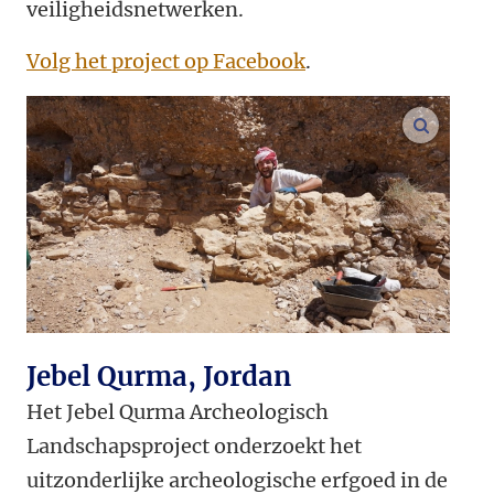
veiligheidsnetwerken.
Volg het project op Facebook
.
vergroo
Jebel Qurma, Jordan
Het Jebel Qurma Archeologisch
Landschapsproject onderzoekt het
uitzonderlijke archeologische erfgoed in de