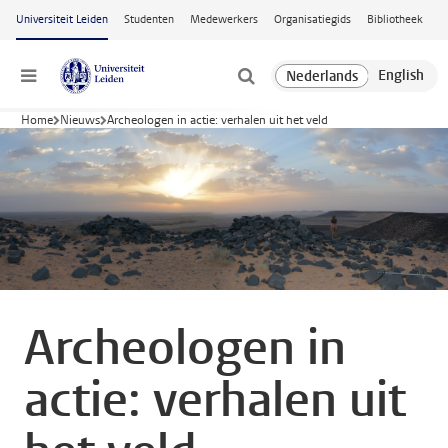
Ga naar hoofdinhoud
Universiteit Leiden
Studenten
Medewerkers
Organisatiegids
Bibliotheek
Menu
Home
Nieuws
Archeologen in actie: verhalen uit het veld
Archeologen in
actie: verhalen uit