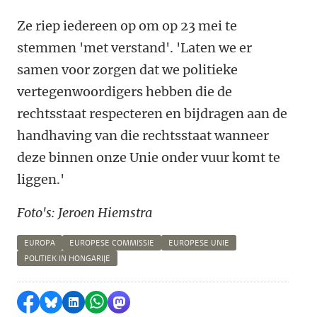
Ze riep iedereen op om op 23 mei te
stemmen 'met verstand'. 'Laten we er
samen voor zorgen dat we politieke
vertegenwoordigers hebben die de
rechtsstaat respecteren en bijdragen aan de
handhaving van die rechtsstaat wanneer
deze binnen onze Unie onder vuur komt te
liggen.'
Foto's: Jeroen Hiemstra
EUROPA
EUROPESE COMMISSIE
EUROPESE UNIE
POLITIEK IN HONGARIJE
Delen op Facebook
Delen via Bluesky
Delen op LinkedIn
Delen via WhatsApp
Delen via Mastodon