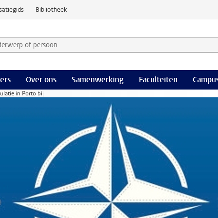
satiegids
Bibliotheek
derwerp of persoon en selecteer categorie
ers
Over ons
Samenwerking
Faculteiten
Campus
atie in Porto bij