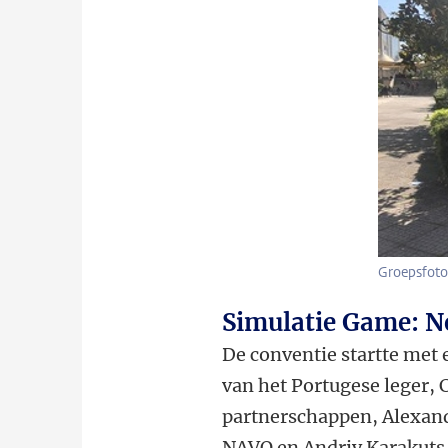
Groepsfoto
Simulatie Game: N
De conventie startte met
van het Portugese leger, 
partnerschappen, Alexand
NAVO en Andriy Karakuts o