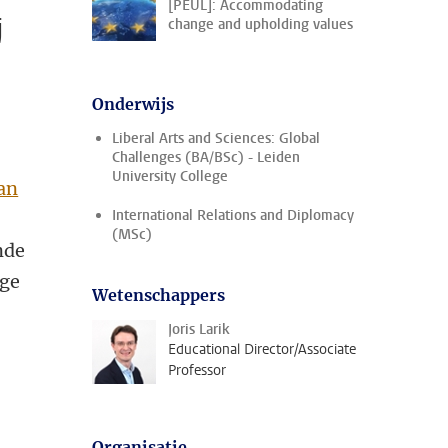
[PEUL]: Accommodating
j
change and upholding values
Onderwijs
Liberal Arts and Sciences: Global
Challenges (BA/BSc) - Leiden
University College
an
International Relations and Diplomacy
(MSc)
nde
nge
Wetenschappers
Joris Larik
Educational Director/Associate
Professor
Organisatie