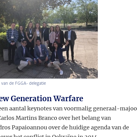
 van de FGGA- delegatie
ew Generation Warfare
 een aantal keynotes van voormalig generaal-majoo
Carlos Martins Branco over het belang van
ros Papaioannou over de huidige agenda van de
ver het conflict in Oekraïne in 2014.