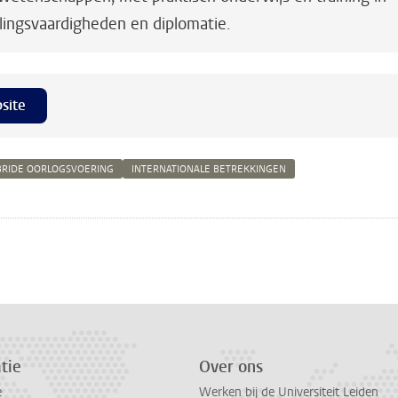
lingsvaardigheden en diplomatie.
site
BRIDE OORLOGSVOERING
INTERNATIONALE BETREKKINGEN
n
atsApp
 Mastodon
tie
Over ons
e
Werken bij de Universiteit Leiden