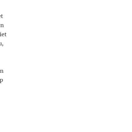
et
en
iet
u,
en
ep