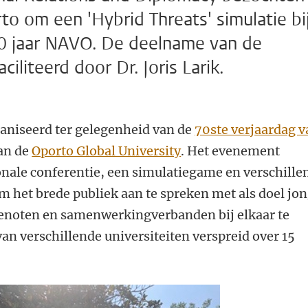
to om een 'Hybrid Threats' simulatie bi
70 jaar NAVO. De deelname van de
iliteerd door Dr. Joris Larik.
aniseerd ter gelegenheid van de
70ste verjaardag v
an de
Oporto Global University
. Het evenement
onale conferentie, een simulatiegame en verschille
om het brede publiek aan te spreken met als doel jo
enoten en samenwerkingverbanden bij elkaar te
n verschillende universiteiten verspreid over 15