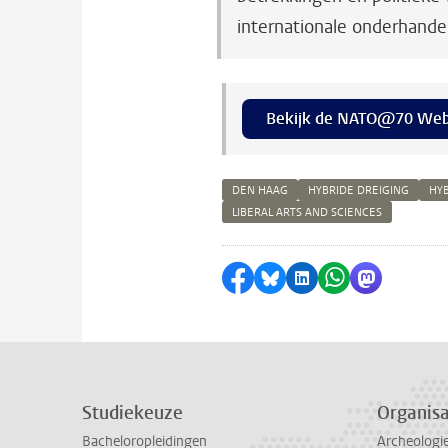
internationale onderhande
Bekijk de NATO@70 Web
DEN HAAG
HYBRIDE DREIGING
HY
LIBERAL ARTS AND SCIENCES
Delen op Facebook
Delen via Bluesky
Delen op LinkedI
Delen via Wh
Delen via
Studiekeuze
Organisa
Bacheloropleidingen
Archeologi