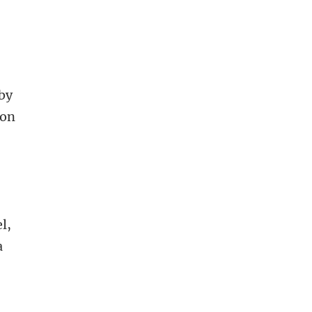
 by
 on
l,
a