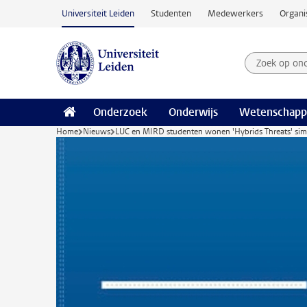
Ga naar hoofdinhoud
Universiteit Leiden
Studenten
Medewerkers
Organi
Zoek op on
Zoekterm
Onderzoek
Onderwijs
Wetenschapp
Home
Nieuws
LUC en MIRD studenten wonen 'Hybrids Threats' simul