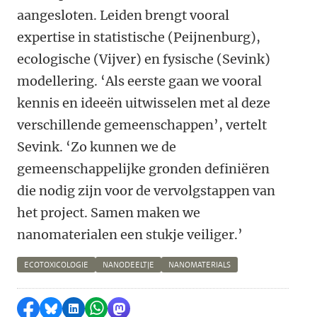
aangesloten. Leiden brengt vooral
expertise in statistische (Peijnenburg),
ecologische (Vijver) en fysische (Sevink)
modellering. ‘Als eerste gaan we vooral
kennis en ideeën uitwisselen met al deze
verschillende gemeenschappen’, vertelt
Sevink. ‘Zo kunnen we de
gemeenschappelijke gronden definiëren
die nodig zijn voor de vervolgstappen van
het project. Samen maken we
nanomaterialen een stukje veiliger.’
ECOTOXICOLOGIE
NANODEELTJE
NANOMATERIALS
Delen op Facebook
Delen via Bluesky
Delen op LinkedIn
Delen via WhatsApp
Delen via Mastodon