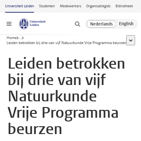
Ga naar hoofdinhoud
Universiteit Leiden
Studenten
Medewerkers
Organisatiegids
Bibliotheek
Menu
Home
...
toon al
Leiden betrokken bij drie van vijf Natuurkunde Vrije Programma beurzen
Leiden betrokken
bij drie van vijf
Natuurkunde
Vrije Programma
beurzen