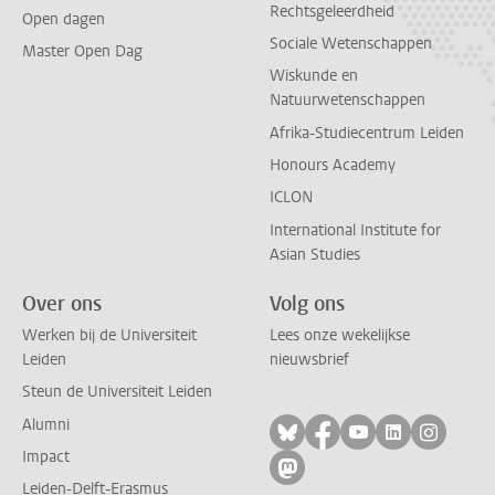
Rechtsgeleerdheid
Open dagen
Sociale Wetenschappen
Master Open Dag
Wiskunde en
Natuurwetenschappen
Afrika-Studiecentrum Leiden
Honours Academy
ICLON
International Institute for
Asian Studies
Over ons
Volg ons
Werken bij de Universiteit
Lees onze wekelijkse
Leiden
nieuwsbrief
Steun de Universiteit Leiden
Alumni
Volg ons op bluesky
Volg ons op facebo
Volg ons op yo
Volg ons op
Volg on
Impact
Volg ons op mastodon
Leiden-Delft-Erasmus