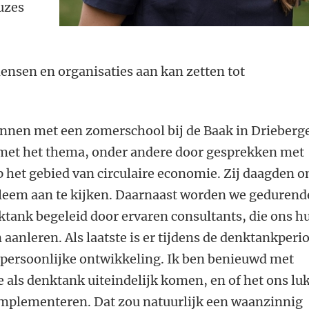
uzes
mensen en organisaties aan kan zetten tot
onnen met een zomerschool bij de Baak in Drieberg
met het thema, onder andere door gesprekken met
p het gebied van circulaire economie. Zij daagden o
obleem aan te kijken. Daarnaast worden we gedurend
ktank begeleid door ervaren consultants, die ons h
 aanleren. Als laatste is er tijdens de denktankperi
e persoonlijke ontwikkeling. Ik ben benieuwd met
 als denktank uiteindelijk komen, en of het ons lu
 implementeren. Dat zou natuurlijk een waanzinnig