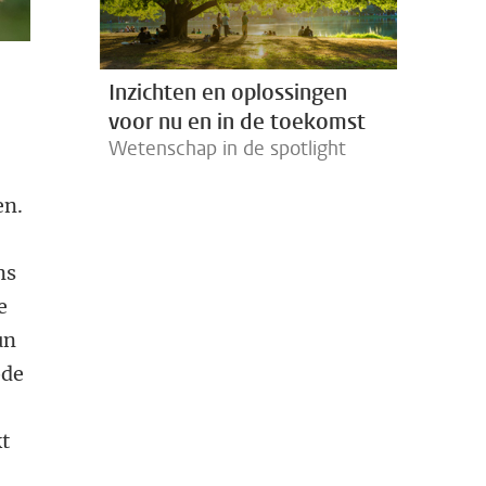
Inzichten en oplossingen
voor nu en in de toekomst
Wetenschap in de spotlight
en.
ns
e
un
ode
kt