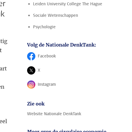
er
Leiden University College The Hague
uk
Sociale Wetenschappen
Psychologie
tig
Volg de Nationale DenkTank:
t
Facebook
Volg ons op
art
X
Volg ons op
Instagram
en
Volg ons op
Zie ook
Website Nationale DenkTank
eel
Meer over de circulaire economie