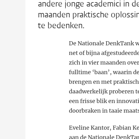
andere jonge academici in d
maanden praktische oplossin
te bedenken.
De Nationale DenkTank wo
net of bijna afgestudeerd
zich in vier maanden over
fulltime ‘baan’, waarin 
brengen en met praktisch
daadwerkelijk proberen te
een frisse blik en innova
doorbraken in taaie maat
Eveline Kantor, Fabian K
aan de Nationale DenkTan