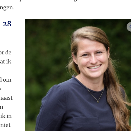
ingen.
 28
or de
t ik
nd om
w
naast
om
ik in
niet