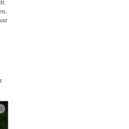
ft.
en.
ust
t
vergroot afbeeldingen