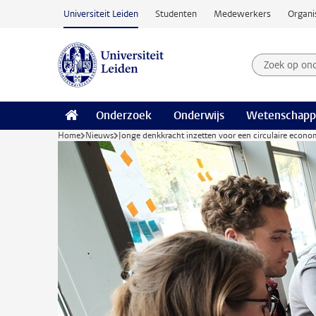
Ga naar hoofdinhoud
Universiteit Leiden
Studenten
Medewerkers
Organi
Zoek op on
Zoekterm
Onderzoek
Onderwijs
Wetenschapp
Home
Nieuws
Jonge denkkracht inzetten voor een circulaire econo