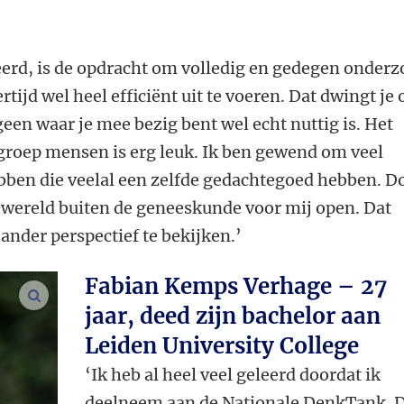
’
eerd, is de opdracht om volledig en gedegen onder
ertijd wel heel efficiënt uit te voeren. Dat dwingt je
geen waar je mee bezig bent wel echt nuttig is. Het
groep mensen is erg leuk. Ik ben gewend om veel
bben die veelal een zelfde gedachtegoed hebben. D
 wereld buiten de geneeskunde voor mij open. Dat
 ander perspectief te bekijken.’
Fabian Kemps Verhage – 27
vergroot afbeeldingen
jaar, deed zijn bachelor aan
Leiden University College
‘Ik heb al heel veel geleerd doordat ik
deelneem aan de Nationale DenkTank. 