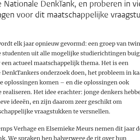
e Nationale DenkTank, en proberen in vi
gen voor dit maatschappelijke vraagst
rdt elk jaar opnieuw gevormd: een groep van twin
e studenten uit alle mogelijke studierichtingen buig
 een actueel maatschappelijk thema. Het is een
de DenkTankers onderzoek doen, het probleem in ka
e oplossingen komen – en die oplossingen ook
 realiseren. Het idee erachter: jonge denkers hebb
tieve ideeën, en zijn daarom zeer geschikt om
schappelijke vraagstukken te versnellen.
emps Verhage en Elsemieke Meurs nemen dit jaar d
k. We spraken hen halverwege de rit over hun