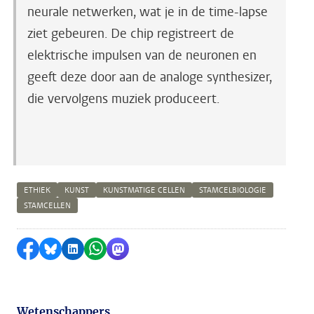
neurale netwerken, wat je in de time-lapse
ziet gebeuren. De chip registreert de
elektrische impulsen van de neuronen en
geeft deze door aan de analoge synthesizer,
die vervolgens muziek produceert.
ETHIEK
KUNST
KUNSTMATIGE CELLEN
STAMCELBIOLOGIE
STAMCELLEN
Delen op Facebook
Delen via Bluesky
Delen op LinkedIn
Delen via WhatsApp
Delen via Mastodon
Wetenschappers