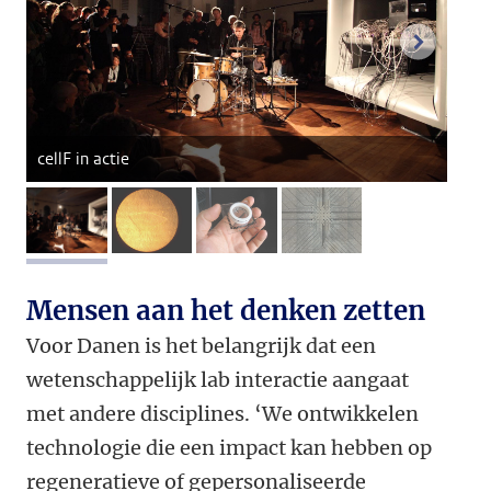
volgend
cellF in actie
afbeelding 1
afbeelding 2
afbeelding 3
afbeelding 4
Mensen aan het denken zetten
Voor Danen is het belangrijk dat een
wetenschappelijk lab interactie aangaat
met andere disciplines. ‘We ontwikkelen
technologie die een impact kan hebben op
regeneratieve of gepersonaliseerde