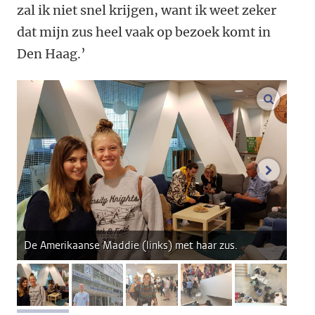
zal ik niet snel krijgen, want ik weet zeker
dat mijn zus heel vaak op bezoek komt in
Den Haag.’
vergroo
volgend
De Amerikaanse Maddie (links) met haar zus.
afbeelding 1
afbeelding 2
afbeelding 3
afbeelding 4
afbeeldi