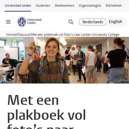
Ga naar hoofdinhoud
Universiteit Leiden
Studenten
Medewerkers
Organisatiegids
Bibliotheek
Menu
Home
Nieuws
Met een plakboek vol foto’s naar Leiden University College
Met een
plakboek vol