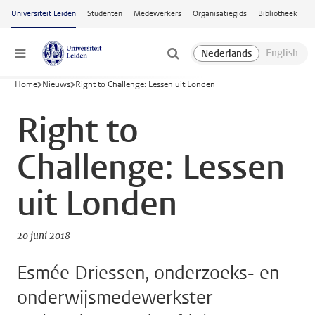
Ga naar hoofdinhoud
Universiteit Leiden
Studenten
Medewerkers
Organisatiegids
Bibliotheek
Menu
Home
Nieuws
Right to Challenge: Lessen uit Londen
Right to
Challenge: Lessen
uit Londen
20 juni 2018
Esmée Driessen, onderzoeks- en
onderwijsmedewerkster