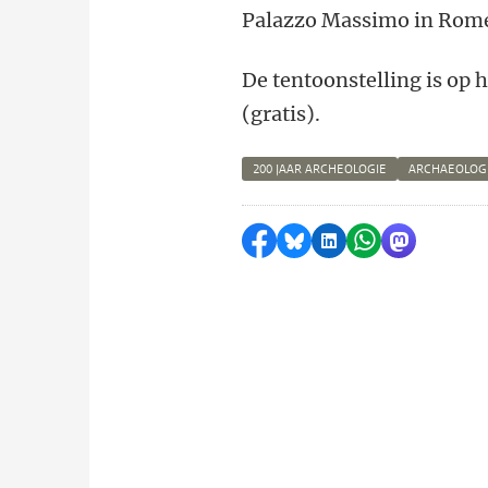
Palazzo Massimo in Rome
De tentoonstelling is op 
(gratis).
200 JAAR ARCHEOLOGIE
ARCHAEOLOG
Delen op Facebook
Delen via Bluesky
Delen op LinkedI
Delen via Wh
Delen via