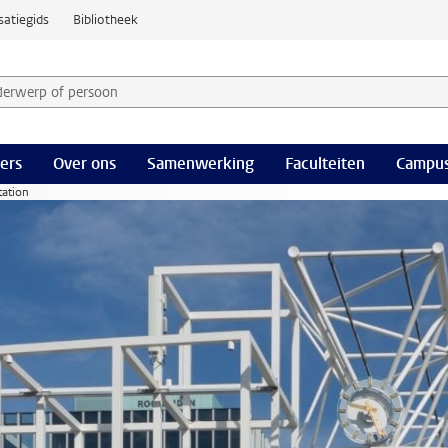
satiegids
Bibliotheek
derwerp of persoon en selecteer categorie
ers
Over ons
Samenwerking
Faculteiten
Campus
tation