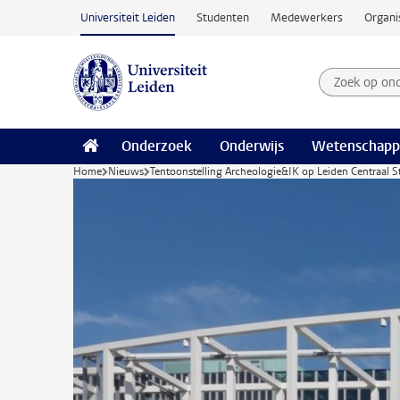
Ga naar hoofdinhoud
Universiteit Leiden
Studenten
Medewerkers
Organi
Zoek op on
Zoekterm
Onderzoek
Onderwijs
Wetenschapp
Home
Nieuws
Tentoonstelling Archeologie&IK op Leiden Centraal S