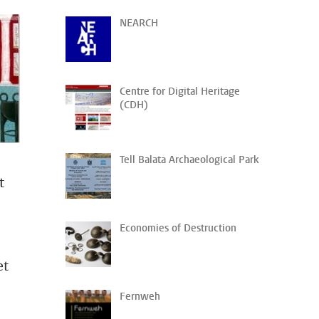
NEARCH
Centre for Digital Heritage
(CDH)
Tell Balata Archaeological Park
t
Economies of Destruction
et
Fernweh