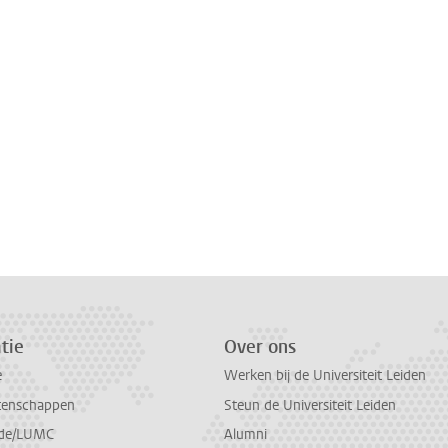
tie
Over ons
e
Werken bij de Universiteit Leiden
tenschappen
Steun de Universiteit Leiden
de/LUMC
Alumni