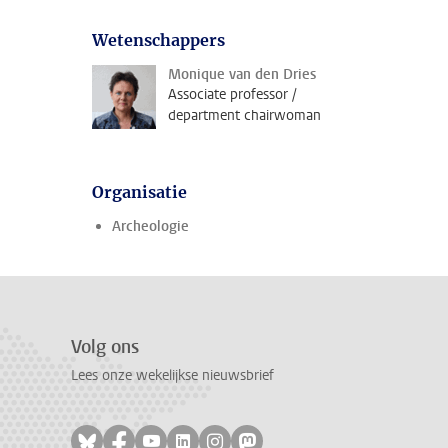
Wetenschappers
Monique van den Dries
Associate professor /
department chairwoman
Organisatie
Archeologie
Volg ons
Lees onze wekelijkse nieuwsbrief
Volg ons op bluesky
Volg ons op facebook
Volg ons op youtube
Volg ons op linkedin
Volg ons op instagram
Volg ons op mastodon