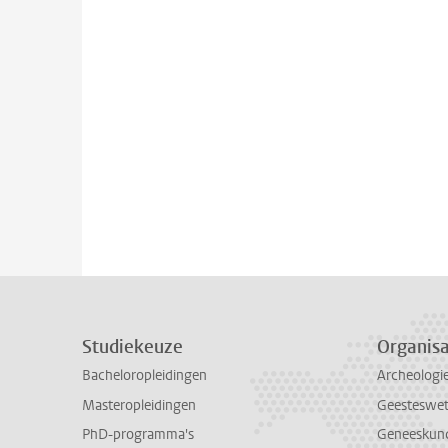
Studiekeuze
Organisa
Bacheloropleidingen
Archeologi
Masteropleidingen
Geesteswe
PhD-programma's
Geneeskun