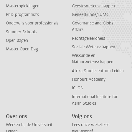
Masteropleidingen
Geesteswetenschappen
PhD-programma's
Geneeskunde/LUMC
Onderwijs voor professionals
Governance and Global
Affairs
Summer Schools
Rechtsgeleerdheid
Open dagen
Sociale Wetenschappen
Master Open Dag
Wiskunde en
Natuurwetenschappen
Afrika-Studiecentrum Leiden
Honours Academy
ICLON
International Institute for
Asian Studies
Over ons
Volg ons
Werken bij de Universiteit
Lees onze wekelijkse
Leiden
nieuwsbrief