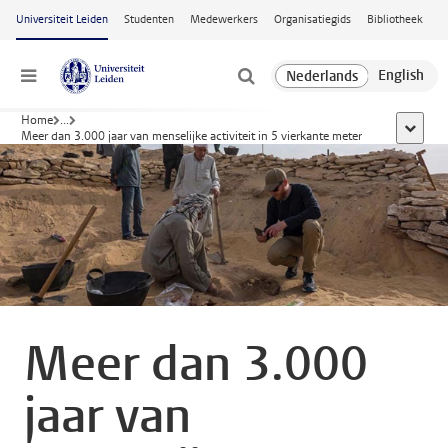
Ga naar hoofdinhoud
Universiteit Leiden
Studenten
Medewerkers
Organisatiegids
Bibliotheek
Menu
Home
...
toon all
Meer dan 3.000 jaar van menselijke activiteit in 5 vierkante meter
Meer dan 3.000
jaar van