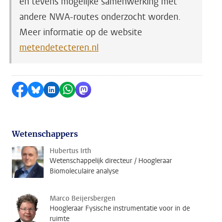
en tevens mogelijke samenwerking met
andere NWA-routes onderzocht worden.
Meer informatie op de website
metendetecteren.nl
Delen op Facebook
Delen via Bluesky
Delen op LinkedIn
Delen via WhatsApp
Delen via Mastodon
Wetenschappers
Hubertus Irth
Wetenschappelijk directeur / Hoogleraar
Biomoleculaire analyse
Marco Beijersbergen
Hoogleraar Fysische instrumentatie voor in de
ruimte