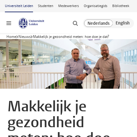
Ga naar hoofdinhoud
Universiteit Leiden
Studenten
Medewerkers
Organisatiegids
Bibliotheek
Menu
Home
Nieuws
Makkelijk je gezondheid meten: hoe doe je dat?
Makkelijk je
gezondheid