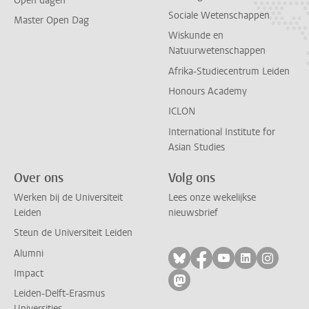
Open dagen
Sociale Wetenschappen
Master Open Dag
Wiskunde en
Natuurwetenschappen
Afrika-Studiecentrum Leiden
Honours Academy
ICLON
International Institute for
Asian Studies
Over ons
Volg ons
Werken bij de Universiteit
Lees onze wekelijkse
Leiden
nieuwsbrief
Steun de Universiteit Leiden
Alumni
Volg ons op bluesky
Volg ons op facebo
Volg ons op yo
Volg ons op
Volg on
Impact
Volg ons op mastodon
Leiden-Delft-Erasmus
Universities