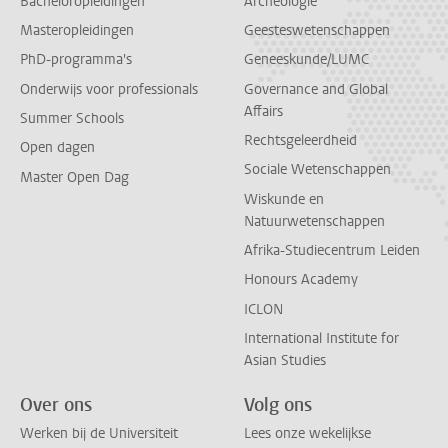
Bacheloropleidingen
Archeologie
Masteropleidingen
Geesteswetenschappen
PhD-programma's
Geneeskunde/LUMC
Onderwijs voor professionals
Governance and Global
Affairs
Summer Schools
Rechtsgeleerdheid
Open dagen
Sociale Wetenschappen
Master Open Dag
Wiskunde en
Natuurwetenschappen
Afrika-Studiecentrum Leiden
Honours Academy
ICLON
International Institute for
Asian Studies
Over ons
Volg ons
Werken bij de Universiteit
Lees onze wekelijkse