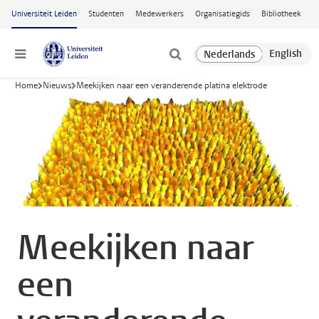
Ga naar hoofdinhoud
Universiteit Leiden
Studenten
Medewerkers
Organisatiegids
Bibliotheek
Menu
Home
Nieuws
Meekijken naar een veranderende platina elektrode
Meekijken naar
een