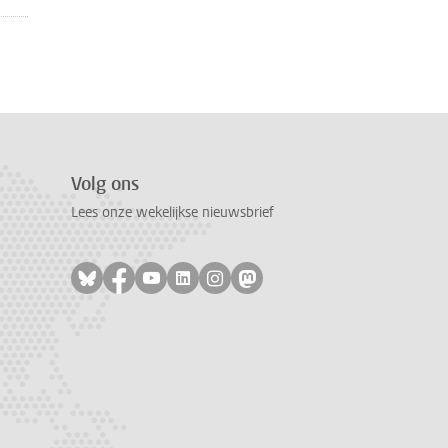
Volg ons
Lees onze wekelijkse nieuwsbrief
Volg ons op bluesky
Volg ons op facebook
Volg ons op youtube
Volg ons op linkedin
Volg ons op instagram
Volg ons op mastodon