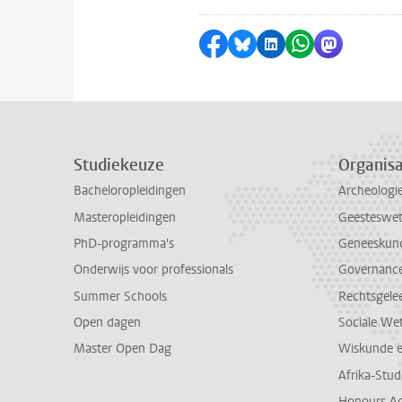
Delen op Facebook
Delen via Bluesky
Delen op LinkedI
Delen via Wh
Delen via
Studiekeuze
Organisa
Bacheloropleidingen
Archeologi
Masteropleidingen
Geesteswe
PhD-programma's
Geneeskun
Onderwijs voor professionals
Governance 
Summer Schools
Rechtsgele
Open dagen
Sociale We
Master Open Dag
Wiskunde 
Afrika-Stu
Honours A