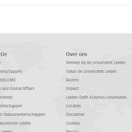
n
atsApp
 Mastodon
tie
Over ons
e
Werken bij de Universiteit Leiden
tenschappen
Steun de Universiteit Leiden
de/LUMC
Alumni
and Global Affairs
Impact
erdheid
Leiden-Delft-Erasmus Universities
tenschappen
Locaties
en Natuurwetenschappen
Disclaimer
diecentrum Leiden
Cookies
cademy
Privacy