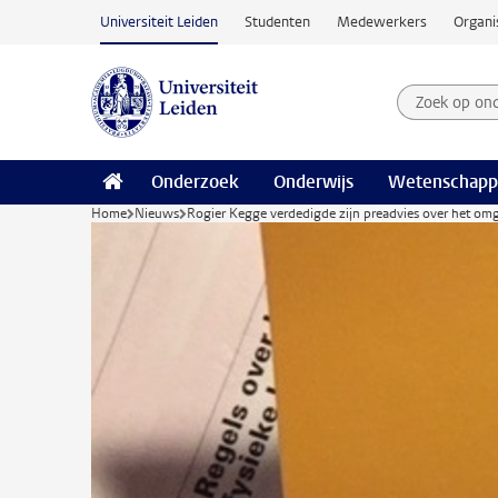
Ga naar hoofdinhoud
Universiteit Leiden
Studenten
Medewerkers
Organi
Zoek op on
Zoekterm
Onderzoek
Onderwijs
Wetenschapp
Home
Nieuws
Rogier Kegge verdedigde zijn preadvies over het om