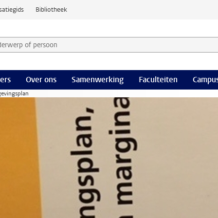
satiegids
Bibliotheek
derwerp of persoon en selecteer categorie
ers
Over ons
Samenwerking
Faculteiten
Campus
gevingsplan