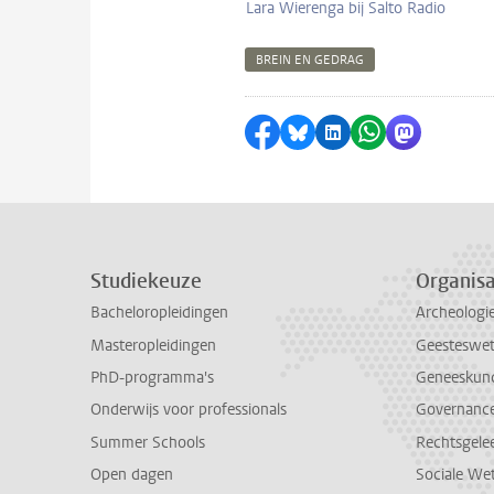
Lara Wierenga bij Salto Radio
BREIN EN GEDRAG
Delen op Facebook
Delen via Bluesky
Delen op LinkedI
Delen via Wh
Delen via
Studiekeuze
Organisa
Bacheloropleidingen
Archeologi
Masteropleidingen
Geesteswe
PhD-programma's
Geneeskun
Onderwijs voor professionals
Governance 
Summer Schools
Rechtsgele
Open dagen
Sociale We