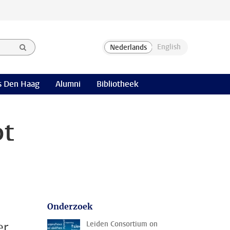
 Den Haag
Alumni
Bibliotheek
pt
Onderzoek
er
Leiden Consortium on