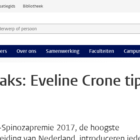
satiegids
Bibliotheek
derwerp of persoon en selecteer categorie
ers
Over ons
Samenwerking
Faculteiten
Campus
aks: Eveline Crone ti
Spinozapremie 2017, de hoogste
iding van Nederland, introduceren ied