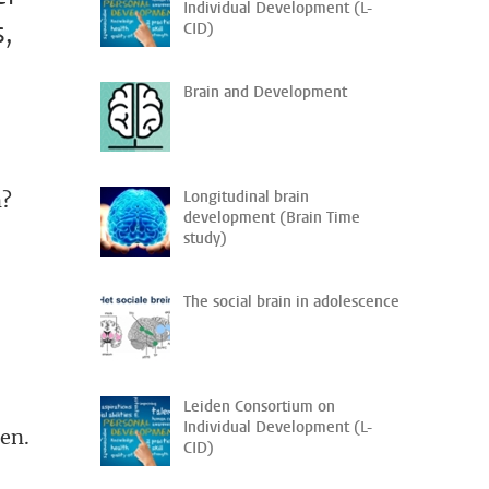
Individual Development (L-
,
CID)
Brain and Development
Longitudinal brain
n?
development (Brain Time
study)
The social brain in adolescence
Leiden Consortium on
Individual Development (L-
nen.
CID)
,