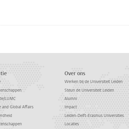
n
atsApp
 Mastodon
tie
Over ons
e
Werken bij de Universiteit Leiden
tenschappen
Steun de Universiteit Leiden
de/LUMC
Alumni
and Global Affairs
Impact
erdheid
Leiden-Delft-Erasmus Universities
tenschappen
Locaties