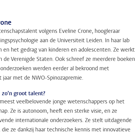
rone
enschapstalent volgens Eveline Crone, hoogleraar
ngspsychologie aan de Universiteit Leiden. In haar lab
n en het gedrag van kinderen en adolescenten. Ze werk
 in de Verenigde Staten. Ook schreef ze meerdere boeke
r onderzoeken werden eerder al bekroond met
 dit jaar met de NWO-Spinozapremie.
zo’n groot talent?
de meest veelbelovende jonge wetenschappers op het
p. Ze is autonoom, heeft een sterke visie, en ze
ende internationale onderzoekers. Ze stelt uitdagende
 die ze dankzij haar technische kennis met innovatieve