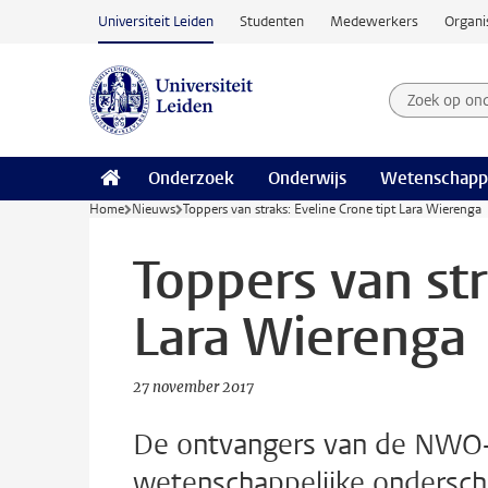
Ga naar hoofdinhoud
Universiteit Leiden
Studenten
Medewerkers
Organi
Zoek op on
Zoekterm
Onderzoek
Onderwijs
Wetenschapp
Home
Nieuws
Toppers van straks: Eveline Crone tipt Lara Wierenga
Toppers van str
Lara Wierenga
27 november 2017
De ontvangers van de NWO-
wetenschappelijke ondersche