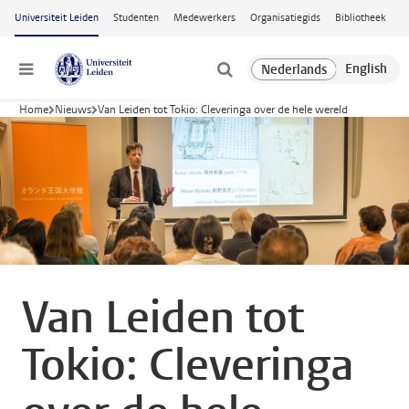
Ga naar hoofdinhoud
Universiteit Leiden
Studenten
Medewerkers
Organisatiegids
Bibliotheek
Menu
Home
Nieuws
Van Leiden tot Tokio: Cleveringa over de hele wereld
Van Leiden tot
Tokio: Cleveringa