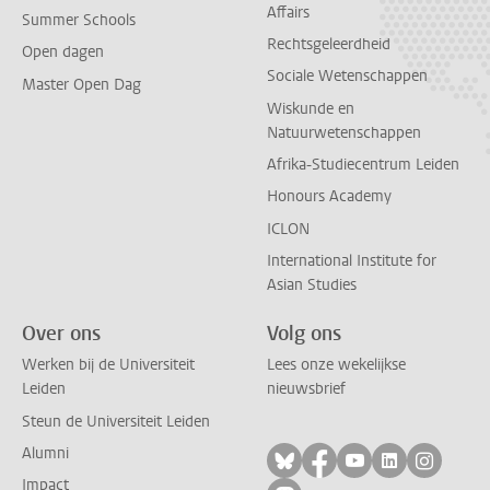
Affairs
Summer Schools
Rechtsgeleerdheid
Open dagen
Sociale Wetenschappen
Master Open Dag
Wiskunde en
Natuurwetenschappen
Afrika-Studiecentrum Leiden
Honours Academy
ICLON
International Institute for
Asian Studies
Over ons
Volg ons
Werken bij de Universiteit
Lees onze wekelijkse
Leiden
nieuwsbrief
Steun de Universiteit Leiden
Alumni
Volg ons op bluesky
Volg ons op facebo
Volg ons op yo
Volg ons op
Volg on
Impact