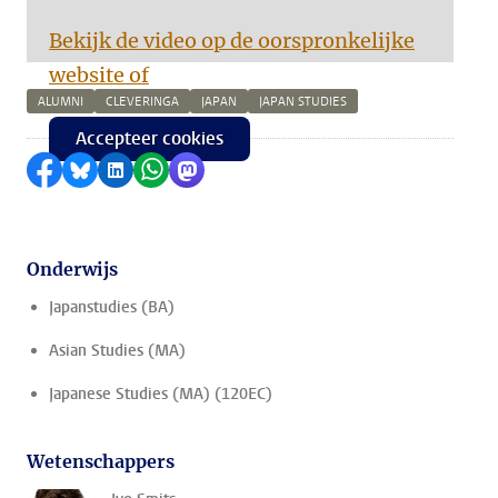
Bekijk de video op de oorspronkelijke
website of
ALUMNI
CLEVERINGA
JAPAN
JAPAN STUDIES
Accepteer cookies
Delen op Facebook
Delen via Bluesky
Delen op LinkedIn
Delen via WhatsApp
Delen via Mastodon
Onderwijs
Japanstudies (BA)
Asian Studies (MA)
Japanese Studies (MA) (120EC)
Wetenschappers