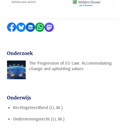
Delen op Facebook
Delen via Bluesky
Delen op LinkedIn
Delen via WhatsApp
Delen via Mastodon
Onderzoek
The Progression of EU Law: Accommodating
change and upholding values
Onderwijs
Rechtsgeleerdheid (LL.M.)
Ondernemingsrecht (LL.M.)