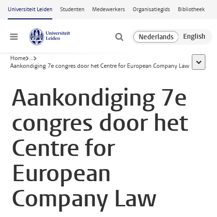
Ga naar hoofdinhoud
Universiteit Leiden
Studenten
Medewerkers
Organisatiegids
Bibliotheek
Menu
Home
...
toon all
Aankondiging 7e congres door het Centre for European Company Law
Aankondiging 7e
congres door het
Centre for
European
Company Law