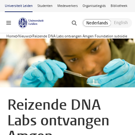
Ga naar hoofdinhoud
Universiteit Leiden
Studenten
Medewerkers
Organisatiegids
Bibliotheek
Menu
Home
Nieuws
Reizende DNA Labs ontvangen Amgen Foundation subsidie
Reizende DNA
Labs ontvangen