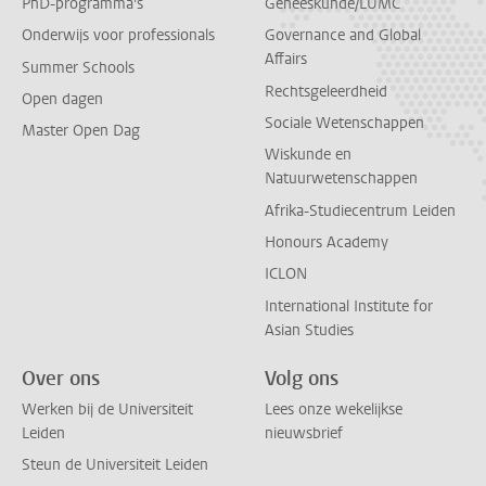
PhD-programma's
Geneeskunde/LUMC
Onderwijs voor professionals
Governance and Global
Affairs
Summer Schools
Rechtsgeleerdheid
Open dagen
Sociale Wetenschappen
Master Open Dag
Wiskunde en
Natuurwetenschappen
Afrika-Studiecentrum Leiden
Honours Academy
ICLON
International Institute for
Asian Studies
Over ons
Volg ons
Werken bij de Universiteit
Lees onze wekelijkse
Leiden
nieuwsbrief
Steun de Universiteit Leiden