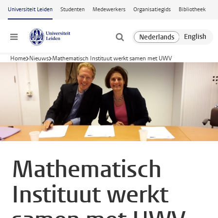
Ga naar hoofdinhoud
Universiteit Leiden
Studenten
Medewerkers
Organisatiegids
Bibliotheek
Menu
Home
Nieuws
Mathematisch Instituut werkt samen met UWV
Mathematisch
Instituut werkt