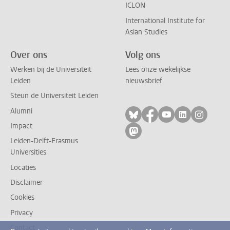
ICLON
International Institute for
Asian Studies
Over ons
Volg ons
Werken bij de Universiteit
Lees onze wekelijkse
Leiden
nieuwsbrief
Steun de Universiteit Leiden
Alumni
Volg ons op bluesky
Volg ons op facebo
Volg ons op yo
Volg ons op
Volg on
Impact
Volg ons op mastodon
Leiden-Delft-Erasmus
Universities
Locaties
Disclaimer
Cookies
Privacy
Contact