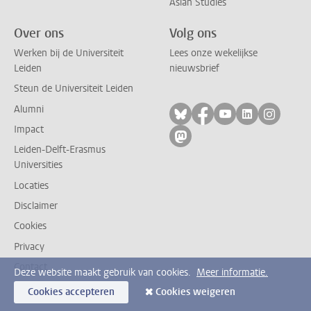
Asian Studies
Over ons
Volg ons
Werken bij de Universiteit
Lees onze wekelijkse
Leiden
nieuwsbrief
Steun de Universiteit Leiden
Alumni
Volg ons op bluesky
Volg ons op facebo
Volg ons op yo
Volg ons op
Volg on
Impact
Volg ons op mastodon
Leiden-Delft-Erasmus
Universities
Locaties
Disclaimer
Cookies
Privacy
Contact
Deze website maakt gebruik van cookies.
Meer informatie.
Cookies accepteren
Cookies weigeren