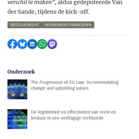
verschil te maken”,
aldus gedeputeerde Van
der Sande, tijdens de kick-off.
BESTUURSRECHT
NETWERKEND FINANCIEREN
Delen op Facebook
Delen via Bluesky
Delen op LinkedIn
Delen via WhatsApp
Delen via Mastodon
Onderzoek
The Progression of EU Law: Accommodating
change and upholding values
De legitimiteit en effectiviteit van recht en
bestuur in een veellagige rechtsorde