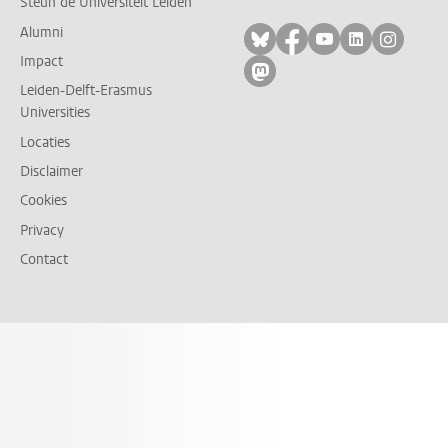
Steun de Universiteit Leiden
Alumni
Volg ons op bluesky
Volg ons op facebo
Volg ons op yo
Volg ons op
Volg on
Impact
Volg ons op mastodon
Leiden-Delft-Erasmus
Universities
Locaties
Disclaimer
Cookies
Privacy
Contact