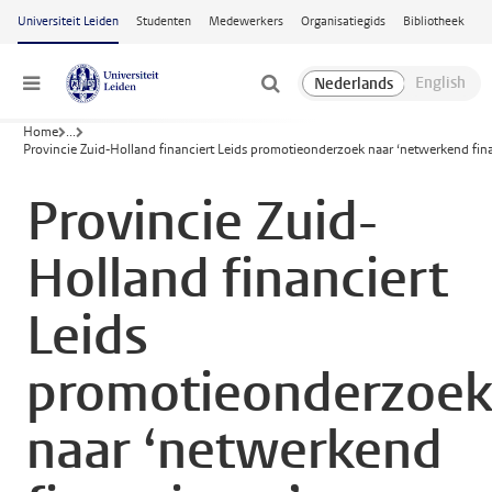
Ga naar hoofdinhoud
Universiteit Leiden
Studenten
Medewerkers
Organisatiegids
Bibliotheek
Menu
Home
...
Provincie Zuid-Holland financiert Leids promotieonderzoek naar ‘netwerkend fin
Provincie Zuid-
Holland financiert
Leids
promotieonderzoe
naar ‘netwerkend