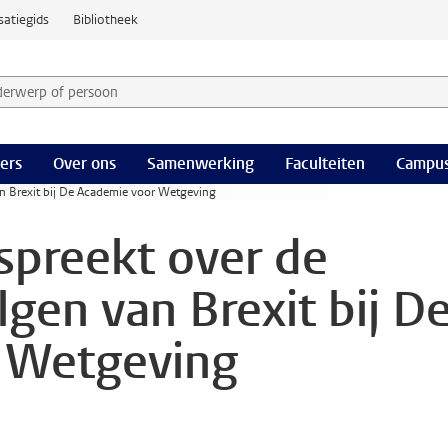
satiegids
Bibliotheek
derwerp of persoon en selecteer categorie
ers
Over ons
Samenwerking
Faculteiten
Campus
an Brexit bij De Academie voor Wetgeving
spreekt over de
lgen van Brexit bij D
 Wetgeving