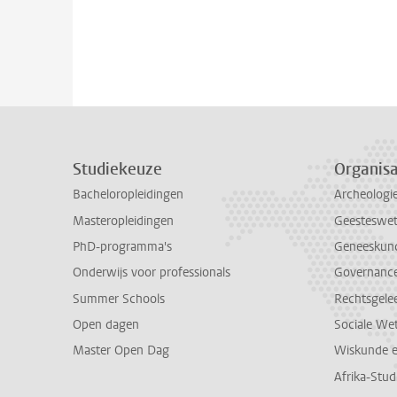
Studiekeuze
Organisa
Bacheloropleidingen
Archeologi
Masteropleidingen
Geesteswe
PhD-programma's
Geneeskun
Onderwijs voor professionals
Governance 
Summer Schools
Rechtsgele
Open dagen
Sociale We
Master Open Dag
Wiskunde 
Afrika-Stu