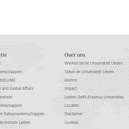
tie
Over ons
e
Werken bij de Universiteit Leiden
tenschappen
Steun de Universiteit Leiden
de/LUMC
Alumni
and Global Affairs
Impact
erdheid
Leiden-Delft-Erasmus Universities
tenschappen
Locaties
en Natuurwetenschappen
Disclaimer
diecentrum Leiden
Cookies