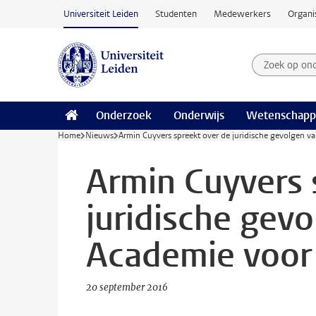
Ga naar hoofdinhoud
Universiteit Leiden
Studenten
Medewerkers
Organi
Zoek op on
Zoekterm
Onderzoek
Onderwijs
Wetenschapp
Home
Nieuws
Armin Cuyvers spreekt over de juridische gevolgen v
Armin Cuyvers 
juridische gevo
Academie voor
20 september 2016