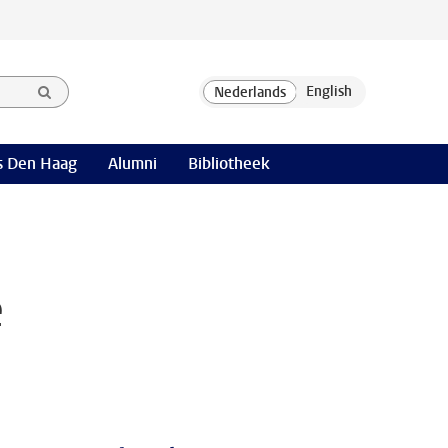
 Den Haag
Alumni
Bibliotheek
e