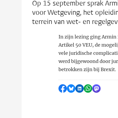
Op 15 september sprak Armi
voor Wetgeving, het opleidin
terrein van wet- en regelgev
In zijn lezing ging Armin
Artikel 50 VEU, de mogeli
vele juridische complicat
werd bijgewoond door jur
betrokken zijn bij Brexit.
Delen op Facebook
Delen via Bluesky
Delen op LinkedI
Delen via Wh
Delen via