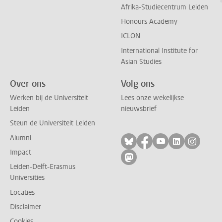
Afrika-Studiecentrum Leiden
Honours Academy
ICLON
International Institute for
Asian Studies
Over ons
Volg ons
Werken bij de Universiteit
Lees onze wekelijkse
Leiden
nieuwsbrief
Steun de Universiteit Leiden
Alumni
Volg ons op bluesky
Volg ons op facebo
Volg ons op yo
Volg ons op
Volg on
Impact
Volg ons op mastodon
Leiden-Delft-Erasmus
Universities
Locaties
Disclaimer
Cookies