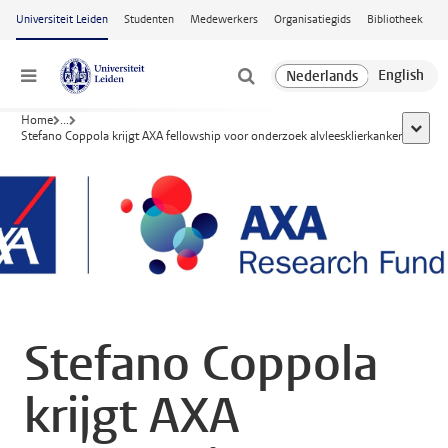
Ga naar hoofdinhoud
Universiteit Leiden
Studenten
Medewerkers
Organisatiegids
Bibliotheek
Menu
Home
...
toon a
Stefano Coppola krijgt AXA fellowship voor onderzoek alvleesklierkanker
Stefano Coppola
krijgt AXA