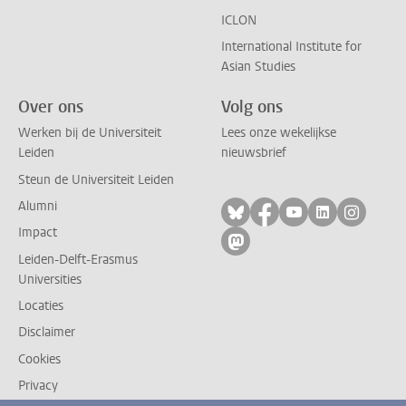
ICLON
International Institute for
Asian Studies
Over ons
Volg ons
Werken bij de Universiteit
Lees onze wekelijkse
Leiden
nieuwsbrief
Steun de Universiteit Leiden
Alumni
Volg ons op bluesky
Volg ons op facebo
Volg ons op yo
Volg ons op
Volg on
Impact
Volg ons op mastodon
Leiden-Delft-Erasmus
Universities
Locaties
Disclaimer
Cookies
Privacy