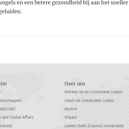
ogels en een betere gezondheid bij aan het sneller
geluiden.
n
atsApp
 Mastodon
tie
Over ons
e
Werken bij de Universiteit Leiden
tenschappen
Steun de Universiteit Leiden
de/LUMC
Alumni
and Global Affairs
Impact
erdheid
Leiden-Delft-Erasmus Universities