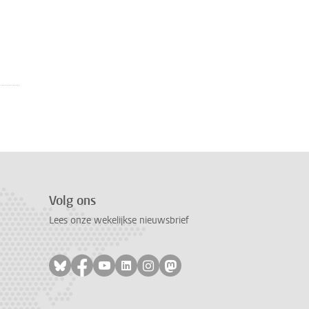
Volg ons
Lees onze wekelijkse nieuwsbrief
Volg ons op bluesky
Volg ons op facebook
Volg ons op youtube
Volg ons op linkedin
Volg ons op instagram
Volg ons op mastodon