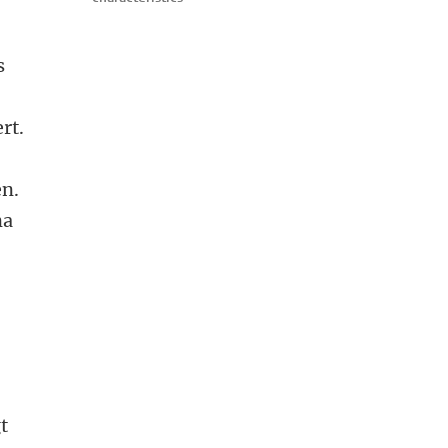
s
rt.
en.
na
t