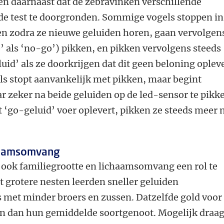
n daarnaast dat de zebravinken verschillende
de test te doorgronden. Sommige vogels stoppen in
ken zodra ze nieuwe geluiden horen, gaan vervolgen
o’ als ‘no-go’) pikken, en pikken vervolgens steeds
id’ als ze doorkrijgen dat dit geen beloning opleve
ls stopt aanvankelijk met pikken, maar begint
 zeker na beide geluiden op de led-sensor te pikk
t ‘go-geluid’ voer oplevert, pikken ze steeds meer 
chaamsomvang
 ook familiegrootte en lichaamsomvang een rol te
t grotere nesten leerden sneller geluiden
 met minder broers en zussen. Datzelfde gold voor
n dan hun gemiddelde soortgenoot. Mogelijk draag