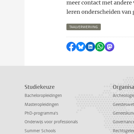
meer contact met andere v
leren onderscheiden van 
TAALVERWERVING
Delen op Facebook
Delen via Bluesky
Delen op LinkedI
Delen via Wh
Delen via
Studiekeuze
Organisa
Bacheloropleidingen
Archeologi
Masteropleidingen
Geesteswe
PhD-programma's
Geneeskun
Onderwijs voor professionals
Governance 
Summer Schools
Rechtsgele