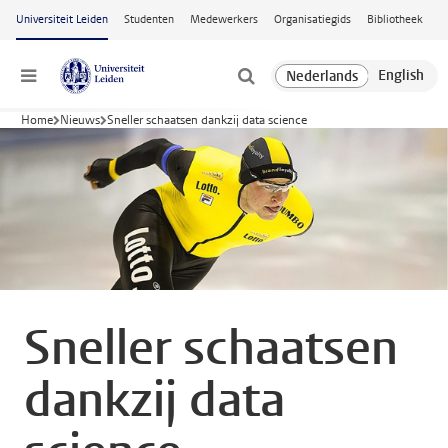
Ga naar hoofdinhoud
Universiteit Leiden
Studenten
Medewerkers
Organisatiegids
Bibliotheek
Menu
Home
Nieuws
Sneller schaatsen dankzij data science
Sneller schaatsen
dankzij data