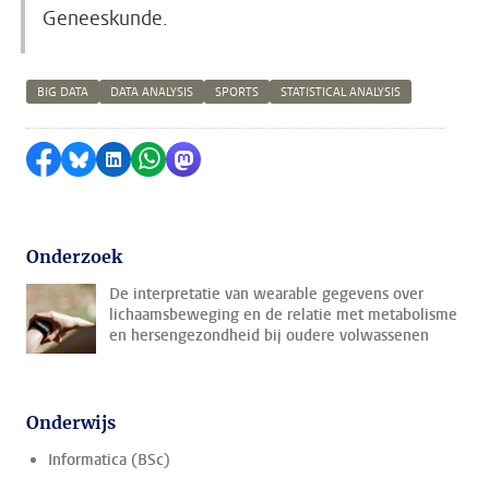
Geneeskunde.
BIG DATA
DATA ANALYSIS
SPORTS
STATISTICAL ANALYSIS
Delen op Facebook
Delen via Bluesky
Delen op LinkedIn
Delen via WhatsApp
Delen via Mastodon
Onderzoek
De interpretatie van wearable gegevens over
lichaamsbeweging en de relatie met metabolisme
en hersengezondheid bij oudere volwassenen
Onderwijs
Informatica (BSc)