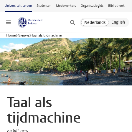
Ga naar hoofdinhoud
Universiteit Leiden
Studenten
Medewerkers
Organisatiegids
Bibliotheek
Menu
Home
Nieuws
Taal als tijdmachine
Taal als
tijdmachine
08 juli 2015