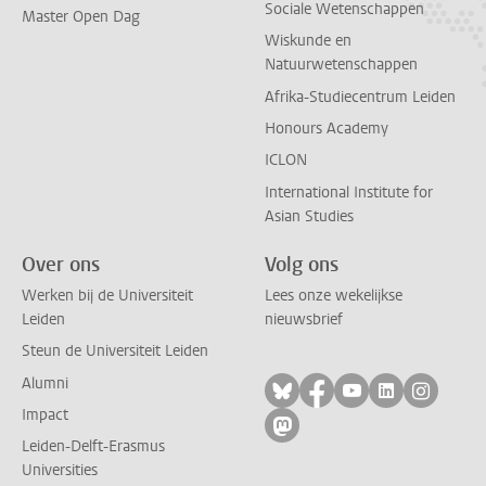
Sociale Wetenschappen
Master Open Dag
Wiskunde en
Natuurwetenschappen
Afrika-Studiecentrum Leiden
Honours Academy
ICLON
International Institute for
Asian Studies
Over ons
Volg ons
Werken bij de Universiteit
Lees onze wekelijkse
Leiden
nieuwsbrief
Steun de Universiteit Leiden
Alumni
Volg ons op bluesky
Volg ons op facebo
Volg ons op yo
Volg ons op
Volg on
Impact
Volg ons op mastodon
Leiden-Delft-Erasmus
Universities