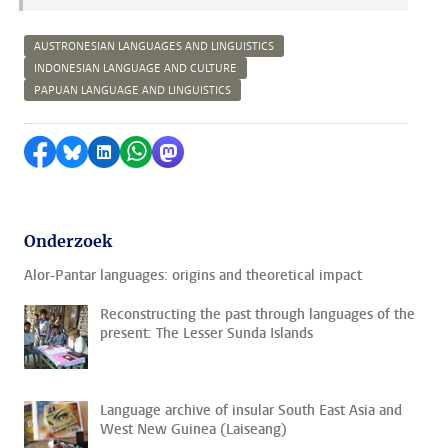
AUSTRONESIAN LANGUAGES AND LINGUISTICS
INDONESIAN LANGUAGE AND CULTURE
PAPUAN LANGUAGE AND LINGUISTICS
Delen op Facebook
Delen via Bluesky
Delen op LinkedIn
Delen via WhatsApp
Delen via Mastodon
Onderzoek
Alor-Pantar languages: origins and theoretical impact
Reconstructing the past through languages of the
present: The Lesser Sunda Islands
Language archive of insular South East Asia and
West New Guinea (Laiseang)