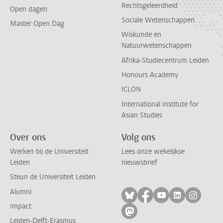
Rechtsgeleerdheid
Open dagen
Sociale Wetenschappen
Master Open Dag
Wiskunde en
Natuurwetenschappen
Afrika-Studiecentrum Leiden
Honours Academy
ICLON
International Institute for
Asian Studies
Over ons
Volg ons
Werken bij de Universiteit
Lees onze wekelijkse
Leiden
nieuwsbrief
Steun de Universiteit Leiden
Alumni
Volg ons op bluesky
Volg ons op facebo
Volg ons op yo
Volg ons op
Volg on
Impact
Volg ons op mastodon
Leiden-Delft-Erasmus