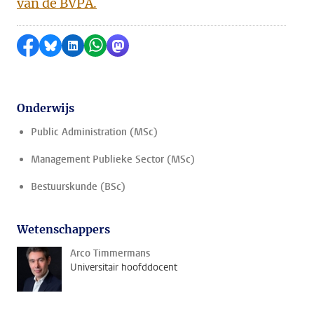
van de BVPA.
Delen op Facebook
Delen via Bluesky
Delen op LinkedIn
Delen via WhatsApp
Delen via Mastodon
Onderwijs
Public Administration (MSc)
Management Publieke Sector (MSc)
Bestuurskunde (BSc)
Wetenschappers
Arco Timmermans
Universitair hoofddocent