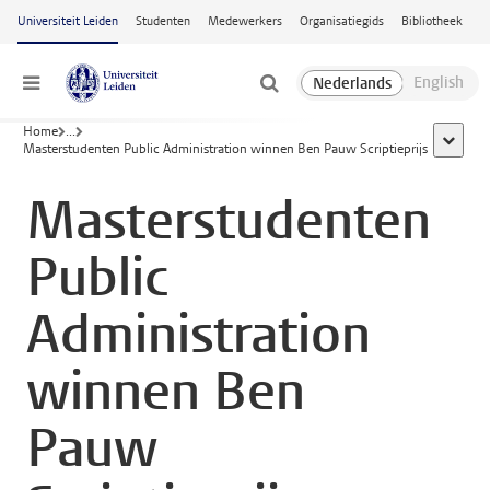
Ga naar hoofdinhoud
Universiteit Leiden
Studenten
Medewerkers
Organisatiegids
Bibliotheek
Menu
Home
...
toon all
Masterstudenten Public Administration winnen Ben Pauw Scriptieprijs
Masterstudenten
Public
Administration
winnen Ben
Pauw