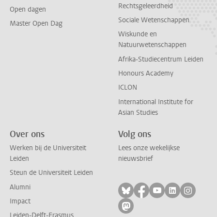
Rechtsgeleerdheid
Open dagen
Sociale Wetenschappen
Master Open Dag
Wiskunde en
Natuurwetenschappen
Afrika-Studiecentrum Leiden
Honours Academy
ICLON
International Institute for
Asian Studies
Over ons
Volg ons
Werken bij de Universiteit
Lees onze wekelijkse
Leiden
nieuwsbrief
Steun de Universiteit Leiden
Alumni
Volg ons op bluesky
Volg ons op facebo
Volg ons op yo
Volg ons op
Volg on
Impact
Volg ons op mastodon
Leiden-Delft-Erasmus