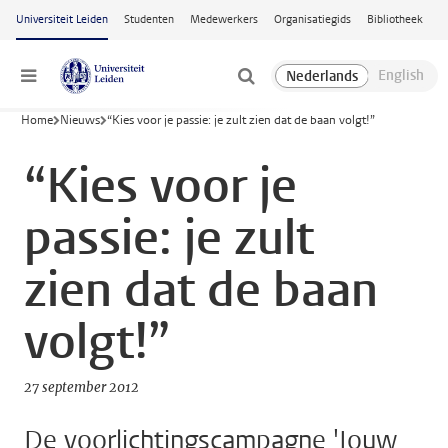
Ga naar hoofdinhoud
Universiteit Leiden
Studenten
Medewerkers
Organisatiegids
Bibliotheek
Menu
Home
Nieuws
“Kies voor je passie: je zult zien dat de baan volgt!”
“Kies voor je
passie: je zult
zien dat de baan
volgt!”
27 september 2012
De voorlichtingscampagne 'Jouw