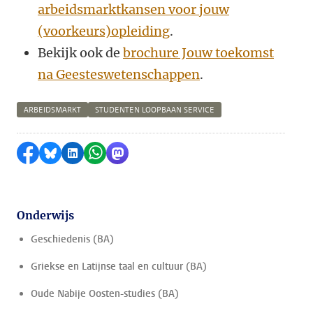
arbeidsmarktkansen voor jouw
(voorkeurs)opleiding
.
Bekijk ook de
brochure Jouw toekomst
na Geesteswetenschappen
.
ARBEIDSMARKT
STUDENTEN LOOPBAAN SERVICE
Delen op Facebook
Delen via Bluesky
Delen op LinkedIn
Delen via WhatsApp
Delen via Mastodon
Onderwijs
Geschiedenis (BA)
Griekse en Latijnse taal en cultuur (BA)
Oude Nabije Oosten-studies (BA)