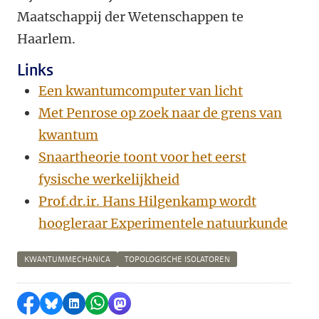
Maatschappij der Wetenschappen te
Haarlem.
Links
Een kwantumcomputer van licht
Met Penrose op zoek naar de grens van
kwantum
Snaartheorie toont voor het eerst
fysische werkelijkheid
Prof.dr.ir. Hans Hilgenkamp wordt
hoogleraar Experimentele natuurkunde
KWANTUMMECHANICA
TOPOLOGISCHE ISOLATOREN
Delen op Facebook
Delen via Bluesky
Delen op LinkedIn
Delen via WhatsApp
Delen via Mastodon