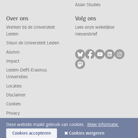
Asian Studies
Over ons
Volg ons
Werken bij de Universiteit
Lees onze wekelijkse
Leiden
nieuwsbrief
Steun de Universiteit Leiden
Alumni
Volg ons op bluesky
Volg ons op facebo
Volg ons op yo
Volg ons op
Volg on
Impact
Volg ons op mastodon
Leiden-Delft-Erasmus
Universities
Locaties
Disclaimer
Cookies
Privacy
Contact
Deze website maakt gebruik van cookies.
Meer informatie.
Cookies accepteren
Cookies weigeren