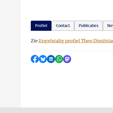
Profiel
Contact
Publicaties
Ne
Zie
Engelstalig profiel Theo Dimitria
Delen op Facebook
Delen via Bluesky
Delen op LinkedIn
Delen via WhatsApp
Delen via Mastodon