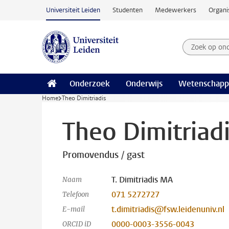
Ga naar hoofdinhoud
Universiteit Leiden
Studenten
Medewerkers
Organi
Zoek op on
Zoekterm
Onderzoek
Onderwijs
Wetenschapp
Home
Theo Dimitriadis
Theo Dimitriad
Promovendus / gast
T. Dimitriadis MA
Naam
071 5272727
Telefoon
t.dimitriadis@fsw.leidenuniv.nl
E-mail
0000-0003-3556-0043
ORCID iD