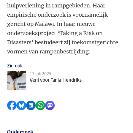
hulpverlening in rampgebieden. Haar
empirische onderzoek is voornamelijk
gericht op Malawi. In haar nieuwe
onderzoeksproject ‘Taking a Risk on
Disasters’ bestudeert zij toekomstgerichte
vormen van rampenbestrijding.
Zie ook
17 juli 2025
Veni voor Tanja Hendriks
Delen op Facebook
Delen via Bluesky
Delen op LinkedIn
Delen via WhatsApp
Delen via Mastodon
Onderzoek