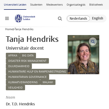
Ga naar hoofdinhoud
Universiteit Leiden
Studenten
Medewerkers
Organisatiegids
Bibliotheek
Menu
Home
Tanja Hendriks
Tanja Hendriks
open m
Universitair docent
AFRIKA
BIG DATA
DISASTER RISK MANAGEMENT
DUURZAAMHEID
HUMANITAIRE HULP EN RAMPENBESTRIJDING
HUMANITARIAN GOVERNANCE
KLIMAATVERANDERING
MALAWI
VEILIGHEID
Naam
Dr. T.D. Hendriks