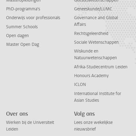
Masteropleidingen
Geesteswetenschappen
PhD-programma's
Geneeskunde/LUMC
Onderwijs voor professionals
Governance and Global
Affairs
Summer Schools
Rechtsgeleerdheid
Open dagen
Sociale Wetenschappen
Master Open Dag
Wiskunde en
Natuurwetenschappen
Afrika-Studiecentrum Leiden
Honours Academy
ICLON
International Institute for
Asian Studies
Over ons
Volg ons
Werken bij de Universiteit
Lees onze wekelijkse
Leiden
nieuwsbrief