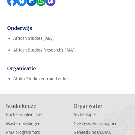
Delen op Facebook
Delen via Bluesky
Delen op LinkedIn
Delen via WhatsApp
Delen via Mastodon
Onderwijs
African Studies (MA)
African Studies (research) (MA)
Organisatie
Afrika-Studiecentrum Leiden
Studiekeuze
Organisatie
Bacheloropleidingen
Archeologie
Masteropleidingen
Geesteswetenschappen
PhD-programma's
Geneeskunde/LUMC