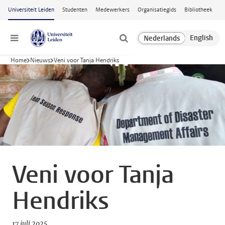
Ga naar hoofdinhoud
Universiteit Leiden
Studenten
Medewerkers
Organisatiegids
Bibliotheek
Menu
Home
Nieuws
Veni voor Tanja Hendriks
Veni voor Tanja
Hendriks
17 juli 2025