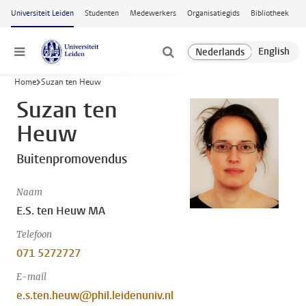
Ga naar hoofdinhoud
Universiteit Leiden
Studenten
Medewerkers
Organisatiegids
Bibliotheek
Menu
Home
Suzan ten Heuw
Suzan ten
Heuw
Buitenpromovendus
Naam
E.S. ten Heuw MA
Telefoon
071 5272727
E-mail
e.s.ten.heuw@phil.leidenuniv.nl