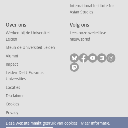
International Institute for
Asian Studies
Over ons
Volg ons
Werken bij de Universiteit
Lees onze wekelijkse
Leiden
nieuwsbrief
Steun de Universiteit Leiden
Alumni
Volg ons op bluesky
Volg ons op facebo
Volg ons op yo
Volg ons op
Volg on
Impact
Volg ons op mastodon
Leiden-Delft-Erasmus
Universities
Locaties
Disclaimer
Cookies
Privacy
Contact
Deze website maakt gebruik van cookies.
Meer informatie.