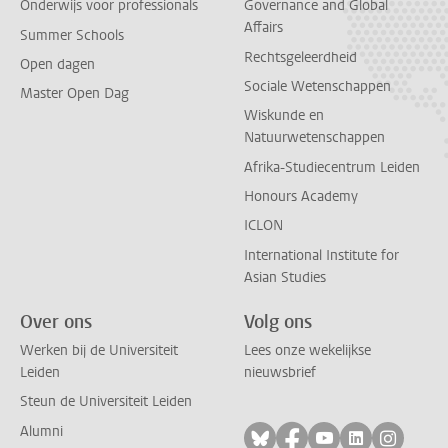
Onderwijs voor professionals
Governance and Global
Affairs
Summer Schools
Rechtsgeleerdheid
Open dagen
Sociale Wetenschappen
Master Open Dag
Wiskunde en
Natuurwetenschappen
Afrika-Studiecentrum Leiden
Honours Academy
ICLON
International Institute for
Asian Studies
Over ons
Volg ons
Werken bij de Universiteit
Lees onze wekelijkse
Leiden
nieuwsbrief
Steun de Universiteit Leiden
Alumni
Volg ons op bluesky
Volg ons op facebo
Volg ons op yo
Volg ons op
Volg on