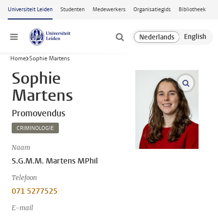
Ga naar hoofdinhoud
Universiteit Leiden
Studenten
Medewerkers
Organisatiegids
Bibliotheek
Menu
Home
Sophie Martens
Sophie
open m
Martens
Promovendus
CRIMINOLOGIE
Naam
S.G.M.M. Martens MPhil
Telefoon
071 5277525
E-mail